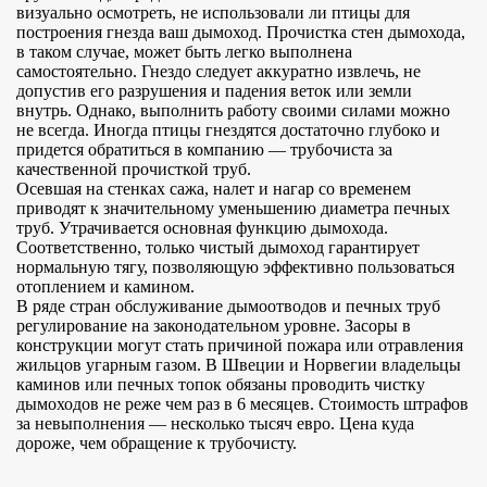
визуально осмотреть, не использовали ли птицы для
построения гнезда ваш дымоход. Прочистка стен дымохода,
в таком случае, может быть легко выполнена
самостоятельно. Гнездо следует аккуратно извлечь, не
допустив его разрушения и падения веток или земли
внутрь. Однако, выполнить работу своими силами можно
не всегда. Иногда птицы гнездятся достаточно глубоко и
придется обратиться в компанию — трубочиста за
качественной прочисткой труб.
Осевшая на стенках сажа, налет и нагар со временем
приводят к значительному уменьшению диаметра печных
труб. Утрачивается основная функцию дымохода.
Соответственно, только чистый дымоход гарантирует
нормальную тягу, позволяющую эффективно пользоваться
отоплением и камином.
В ряде стран обслуживание дымоотводов и печных труб
регулирование на законодательном уровне. Засоры в
конструкции могут стать причиной пожара или отравления
жильцов угарным газом. В Швеции и Норвегии владельцы
каминов или печных топок обязаны проводить чистку
дымоходов не реже чем раз в 6 месяцев. Стоимость штрафов
за невыполнения — несколько тысяч евро. Цена куда
дороже, чем обращение к трубочисту.