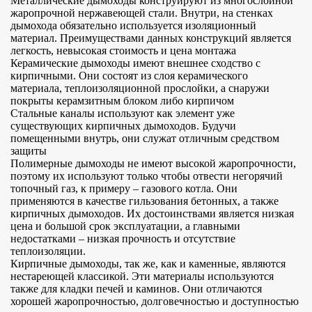
Металлические дымоходы конструируют из многослойной
жаропрочной нержавеющей стали. Внутри, на стенках
дымохода обязательно используется изоляционный
материал. Преимуществами данных конструкций является
легкость, невысокая стоимость и цена монтажа
Керамические дымоходы имеют внешнее сходство с
кирпичными. Они состоят из слоя керамического
материала, теплоизоляционной прослойки, а снаружи
покрыты керамзитным блоком либо кирпичом
Стальные каналы используют как элемент уже
существующих кирпичных дымоходов. Будучи
помещенными внутрь, они служат отличным средством
защиты
Полимерные дымоходы не имеют высокой жаропрочности,
поэтому их используют только чтобы отвести негорячий
топочный газ, к примеру – газового котла. Они
применяются в качестве гильзования бетонных, а также
кирпичных дымоходов. Их достоинствами является низкая
цена и большой срок эксплуатации, а главными
недостатками – низкая прочность и отсутствие
теплоизоляции.
Кирпичные дымоходы, так же, как и каменные, являются
нестареющей классикой. Эти материалы используются
также для кладки печей и каминов. Они отличаются
хорошей жаропрочностью, долговечностью и доступностью