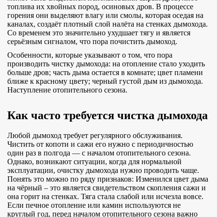
топлива их хвойных пород, осиновых дров. В процессе
горения они выделяют влагу или смолы, которая оседая на
каналах, создаёт плотный слой налёта на стенках дымохода.
Со временем это значительно ухудшает тягу и является
серьёзным сигналом, что пора почистить дымоход.
Особенности, которые указывают о том, что пора
производить чистку дымохода: на отопление стало уходить
больше дров; часть дыма остается в комнате; цвет пламени
ближе к красному цвету; черный густой дым из дымохода.
Наступление отопительного сезона.
Как часто требуется чистка дымохода
Любой дымоход требует регулярного обслуживания.
Чистить от копоти и сажи его нужно с периодичностью
один раз в полгода — с началом отопительного сезона.
Однако, возникают ситуации, когда для нормальной
эксплуатации, очистку дымохода нужно проводить чаще.
Понять это можно по ряду признаков: Изменился цвет дыма
на чёрный – это является свидетельством скопления сажи и
она горит на стенках. Тяга стала слабой или исчезла вовсе.
Если печное отопление или камин используются не
круглый год, перед началом отопительного сезона важно